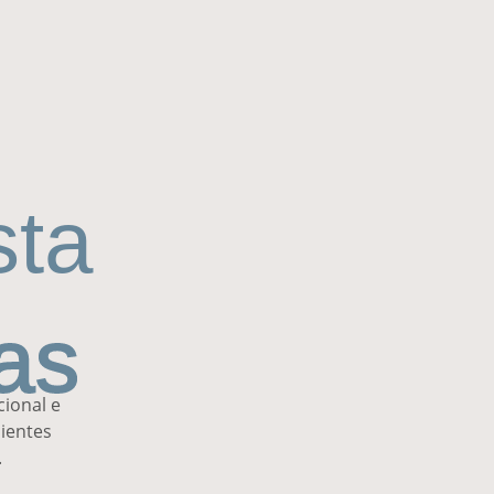
sta
as
cional e
ientes
.